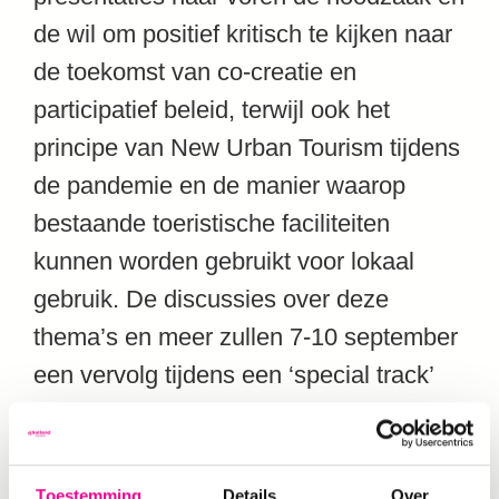
de wil om positief kritisch te kijken naar
de toekomst van co-creatie en
participatief beleid, terwijl ook het
principe van New Urban Tourism tijdens
de pandemie en de manier waarop
bestaande toeristische faciliteiten
kunnen worden gebruikt voor lokaal
gebruik. De discussies over deze
thema’s en meer zullen 7-10 september
een vervolg tijdens een ‘special track’
met als titel ‘Re-marketing or De-
marketing in the Post-COVID City?’
tijdens de
jaarlijkse ATLAS
bijeenkomst
Toestemming
Details
Over