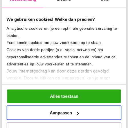
die digitaal vanuit Praag gehost wordt.
We gebruiken cookies! Welke dan precies?
Atlas, Association for Tourism and
Analytische cookies om je een optimale gebruikerservaring te
Leisure Education and Research
bieden.
Functionele cookies om jouw voorkeuren op te slaan.
organiseert bijeenkomsten over
Cookies van derde partijen (o.a. social netwerken) om
onderwijs en onderzoek op het gebied
gepersonaliseerde advertenties te tonen en de inhoud van de
van toerisme en vrijetijd.
advertenties op jouw voorkeuren af te stemmen.
Jouw internetgedrag kan door deze derden gevolgd
worden. Door te klikken op 'aanpassen' kun je meer
lezen over onze cookies en je voorkeuren aanpassen.
Door op 'Alles toestaan' te klikken, ga je akkoord met het
Alles toestaan
Website ATLAS
gebruik van alle cookies
zoals omschreven in ons
cookiebeleid
.
Aanpassen