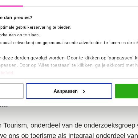
atiek geanalyseerd en een serious game on
samen te laten reflecteren. Gezamenlijke
e dan precies?
ing is nodig, maar is een proces van lange
ptimale gebruikerservaring te bieden.
 lijken te vallen in oude patronen.
orkeuren op te slaan.
. social netwerken) om gepersonaliseerde advertenties te tonen en de i
r deze derden gevolgd worden. Door te klikken op 'aanpassen' k
passen. Door op 'Alles toestaan' te klikken, ga je akkoord met h
licatie
beleid
.
Aanpassen
ism
 Tourism, onderdeel van de onderzoeksgroep 
we ons op toerisme als integraal onderdeel van