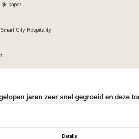
ijk paper
Smart City Hospitality
n
gelopen jaren zeer snel gegroeid en deze to
worden. Hoewel deze ontwikkeling kan bijdr
i, brengt ze ook nadelen met zich mee, vaa
eduid. Het project Smart City Hospitality he
Details