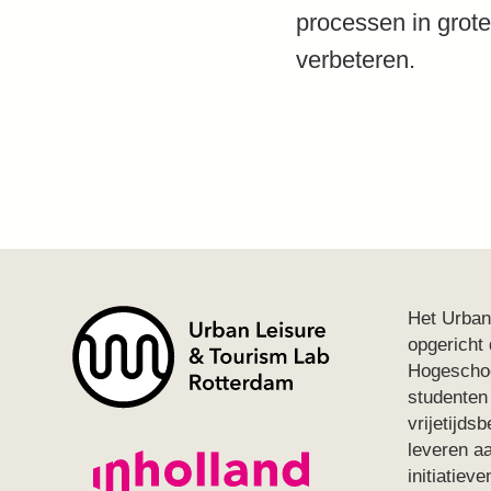
processen in grote
verbeteren.
Het Urban
opgericht
Hogeschoo
studenten
vrijetijds
leveren a
initiatie