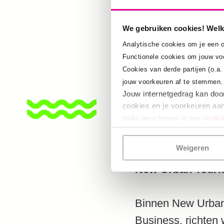
toerismeproblem
belanghebbenden 
We gebruiken cookies! Welk
beleidsontwikkel
Analytische cookies om je een o
mensen snel terug
Functionele cookies om jouw vo
Cookies van derde partijen (o.a
jouw voorkeuren af te stemmen.
Jouw internetgedrag kan doo
cookies en je voorkeuren aan
Download hier de pub
zoals omschreven in ons
cookie
Weigeren
New Urban Tour
Binnen New Urban
Business, richten 