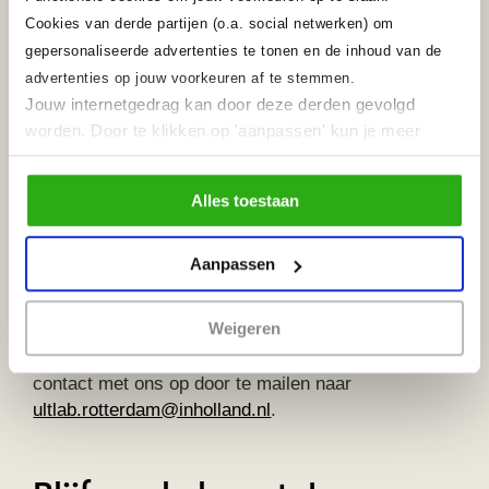
Cookies van derde partijen (o.a. social netwerken) om
gepersonaliseerde advertenties te tonen en de inhoud van de
advertenties op jouw voorkeuren af te stemmen.
Jouw internetgedrag kan door deze derden gevolgd
worden. Door te klikken op 'aanpassen' kun je meer
lezen over onze cookies en je voorkeuren aanpassen.
Door op 'Alles toestaan' te klikken, ga je akkoord met het
Het Urban Leisure & Tourism Lab Rotterdam is
Alles toestaan
gebruik van alle cookies
zoals omschreven in ons
opgericht door Domein Creative Business vanuit
cookiebeleid
.
Hogeschool Inholland. Samen met organisaties en
Aanpassen
studenten onderzoeken we hoe toerisme en
vrijetijdsbesteding een positieve bijdrage kunnen
Weigeren
leveren aan de stad. Klop bij ons aan met vragen
en initiatieven; we werken graag samen! Neem
contact met ons op door te mailen naar
ultlab.rotterdam@inholland.nl
.