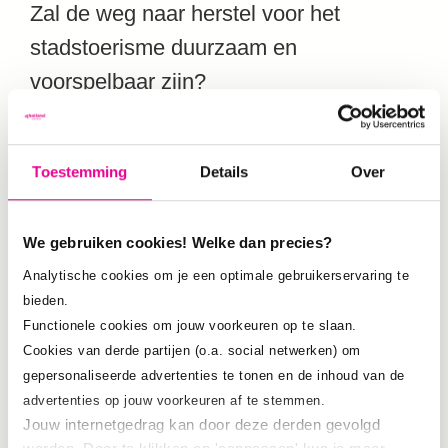
Zal de weg naar herstel voor het
stadstoerisme duurzaam en
voorspelbaar zijn?
Toestemming
Details
Over
Meer informatie en registreren? Klik op deze
We gebruiken cookies! Welke dan precies?
button.
Analytische cookies om je een optimale gebruikerservaring te
bieden.
Functionele cookies om jouw voorkeuren op te slaan.
Cookies van derde partijen (o.a. social netwerken) om
Facebook
Twitter
LinkedIn
Email
Delen
gepersonaliseerde advertenties te tonen en de inhoud van de
advertenties op jouw voorkeuren af te stemmen.
Jouw internetgedrag kan door deze derden gevolgd
19 november 2021