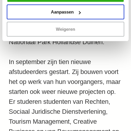
groen beleid waar we op voort kunnen
cookiebeleid
.
bouwen; een alternatieve indeling van
Aanpassen
het park bij de Maastunnel Zuidzijde;
Weigeren
een regeneratieve wandelroute in
Nationaal Park Hollandse Duinen.
In september zijn tien nieuwe
afstudeerders gestart. Zij bouwen voort
het op werk van hun voorgangers, maar
starten ook weer nieuwe projecten op.
Er studeren studenten van Rechten,
Sociaal Juridische Dienstverlening,
Tourism Management, Creative