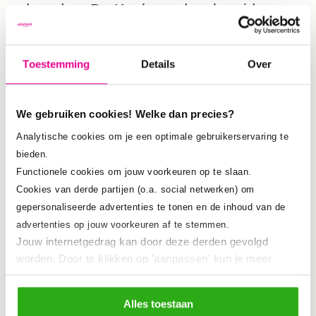
daar door De Kookmoeders bereid
wordt.
Toestemming
Details
Over
Afstudeerders
We gebruiken cookies! Welke dan precies?
Kort voor de zomer hebben tien
Analytische cookies om je een optimale gebruikerservaring te
afstudeerders hun diploma behaald op
bieden.
Functionele cookies om jouw voorkeuren op te slaan.
basis van hun afstudeerproject aan het
Cookies van derde partijen (o.a. social netwerken) om
lab. Een greep uit de ontwerpen: een
gepersonaliseerde advertenties te tonen en de inhoud van de
groen plein in Bloemhof; invulling van
advertenties op jouw voorkeuren af te stemmen.
Jouw internetgedrag kan door deze derden gevolgd
de groene grasmatten tussen de flats in
worden. Door te klikken op 'aanpassen' kun je meer
de Hoge Horsten; een samenhangend
lezen over onze cookies en je voorkeuren aanpassen.
Door op 'Alles toestaan' te klikken, ga je akkoord met het
overzicht van groene initiatieven en
Alles toestaan
gebruik van alle cookies
zoals omschreven in ons