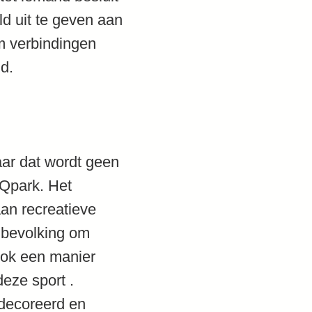
d uit te geven aan
m verbindingen
d.
ar dat wordt geen
 Qpark. Het
aan recreatieve
e bevolking om
 ook een manier
eze sport .
edecoreerd en