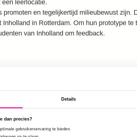
een leerlocatie.
s promoten en tegelijkertijd milieubewust zijn. 
 Inholland in Rotterdam. Om hun prototype te 
udenten van Inholland om feedback.
teerde een van de meest visuele prototypes, d
iedereen in het lab. Het is een zeer complexe 
astic flesjes deponeren. Aan de andere kant he
Details
d voor het gooien van sigarettenpeuken, wat he
e dan precies?
 elke keer dat je iets in deze vuilnisbak gooit
ptimale gebruikerservaring te bieden.
orkeuren op te slaan.