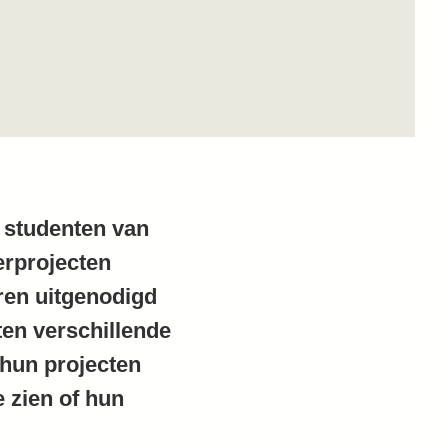
 studenten van
erprojecten
ren uitgenodigd
ten verschillende
 hun projecten
e zien of hun