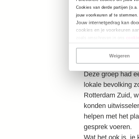
bedanken. Het is 
Cookies van derde partijen (o.a
recyclen en niet o
jouw voorkeuren af te stemmen.
beschilderd door e
Jouw internetgedrag kan doo
cookies en je voorkeuren aan
bereiken om ze be
zoals omschreven in ons
cookie
Synergy
Weigeren
Deze groep had een
lokale bevolking z
Rotterdam Zuid, w
konden uitwissele
helpen met het pla
gesprek voeren.
Wat het ook is, je