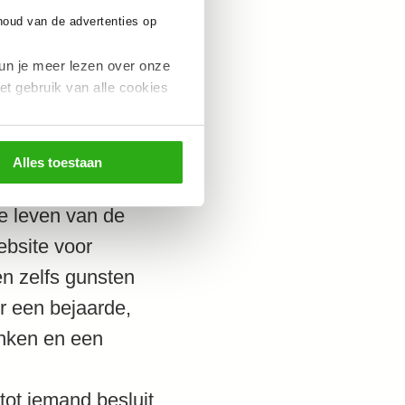
grijk het is om te
nhoud van de advertenties op
 is de vuilnisbak
un vuilnisbakken
un je meer lezen over onze
et gebruik van alle cookies
Alles toestaan
se leven van de
ebsite voor
n zelfs gunsten
r een bejaarde,
inken en een
tot iemand besluit