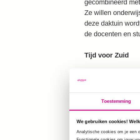
gecombineerd met 
Ze willen onderwij
deze daktuin wordt
de docenten en st
Tijd voor Zuid
Deze groep presen
aandacht trok van 
ene kant kun je pl
Toestemming
ruimte gereserveer
minder vervuilt.
We gebruiken cookies! Welk
Bovendien klinkt er
Analytische cookies om je een o
Functionele cookies om jouw vo