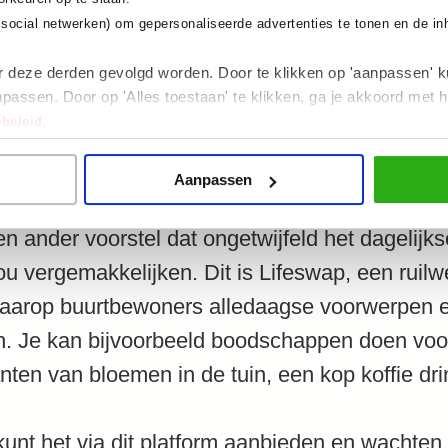
ook om kinderen bewust te maken van hoe belan
. social netwerken) om gepersonaliseerde advertenties te tonen en de i
m dingen op de grond te gooien. Naast dit alles
en lokale kunstenaar en dat willen ze met al h
r deze derden gevolgd worden. Door te klikken op 'aanpassen' k
passen. Door op 'Alles toestaan' te klikken, ga je akkoord met h
kend te maken en hun kunst te promoten.
beleid
.
Aanpassen
 ander voorstel dat ongetwijfeld het dagelijk
ou vergemakkelijken. Dit is Lifeswap, een ruilw
aarop buurtbewoners alledaagse voorwerpen e
n. Je kan bijvoorbeeld boodschappen doen voo
nten van bloemen in de tuin, een kop koffie dr
 kunt het via dit platform aanbieden en wachten 