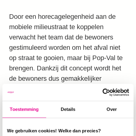
Door een horecagelegenheid aan de
mobiele milieustraat te koppelen
verwacht het team dat de bewoners
gestimuleerd worden om het afval niet
op straat te gooien, maar bij Pop-Val te
brengen. Dankzij dit concept wordt het
de bewoners dus gemakkelijker
gemaakt om dicht bij huis huishoudelijk
grofvuil weg te gooien en hebben de
bewoners tegelijkertijd de kans om
Toestemming
Details
Over
elkaar beter te leren kennen.
We gebruiken cookies! Welke dan precies?