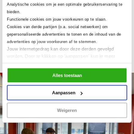
Vanaf september zal een volgende
Analytische cookies om je een optimale gebruikerservaring te
bieden.
groep studenten verder met dit concept
Functionele cookies om jouw voorkeuren op te slaan.
gaan en gaan zij Pop-Val
Cookies van derde partijen (o.a. social netwerken) om
hoogstwaarschijnlijk ook echt
gepersonaliseerde advertenties te tonen en de inhoud van de
advertenties op jouw voorkeuren af te stemmen.
realiseren!
Jouw internetgedrag kan door deze derden gevolgd
worden. Door te klikken op 'aanpassen' kun je meer
lezen over onze cookies en je voorkeuren aanpassen.
Door op 'Alles toestaan' te klikken, ga je akkoord met het
Alles toestaan
gebruik van alle cookies
zoals omschreven in ons
cookiebeleid
.
Aanpassen
Weigeren