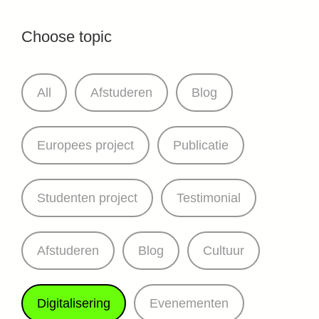
Choose topic
All
Afstuderen
Blog
Europees project
Publicatie
Studenten project
Testimonial
Afstuderen
Blog
Cultuur
Digitalisering
Evenementen